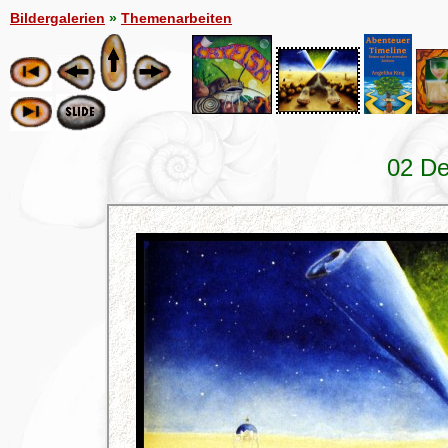
Bildergalerien
»
Themenarbeiten
02 De
ExhibitPlus