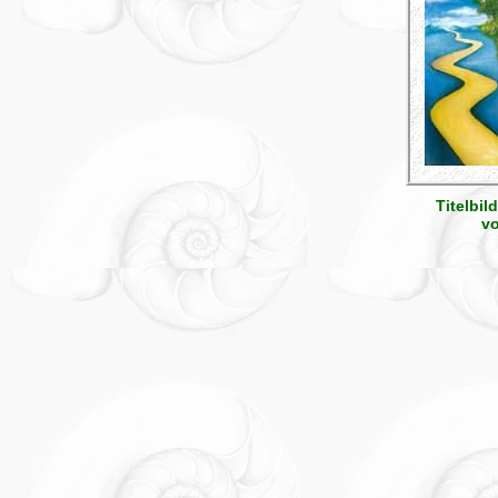
Titelbil
vo